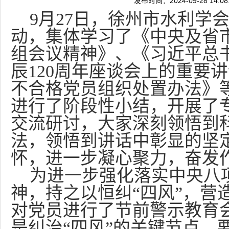
发布时间：2024-09-28 14:
9
月27日，徐州市水利学
动，集体学习了《中央及省
组会议精神》、《习近平总
辰120周年座谈会上的重要
不合格党员组织处置办法》
进行了阶段性小结，开展了
交流研讨，大家深刻领悟到
法，领悟到讲话中彰显的坚
怀，进一步凝心聚力，奋发
为进一步强化落实中央八
神，持之以恒纠“四风”，营
对党员进行了节前警示教育
是纠治“四风”的关键节点，