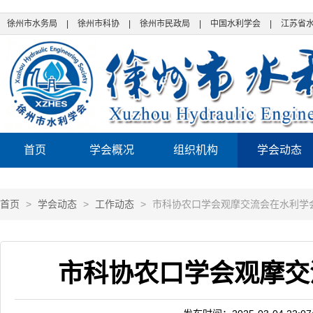
徐州市水务局
|
徐州市科协
|
徐州市民政局
|
中国水利学会
|
江苏省
首页
学会概况
组织机构
学会动态
首页
>
学会动态
>
工作动态
>
市科协农口学会观摩交流会在水利学
市科协农口学会观摩交