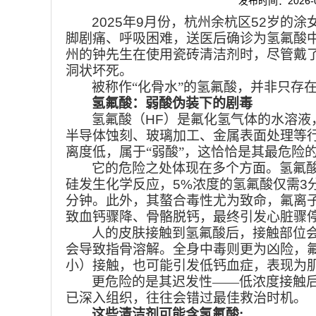
发布时间：2026-0
2025
年
9
月份，杭州余杭区
52
岁的涂
脚剧痛、呼吸困难，送医后确诊为氢氟酸
州的钟先生在使用瓷砖清洁剂时，尽管戴
洞状坏死。
被称作“化骨水”的氢氟酸，并非只存
氢氟酸：弱酸伪装下的剧毒
氢氟酸（
HF
）是氟化氢气体的水溶液
半导体蚀刻、玻璃加工、金属表面处理等
离度低，属于“弱酸”，这恰恰是其最危险
它的危险之处体现在多个方面。氢氟
硅发生化学反应，
5%
浓度的氢氟酸仅需
3
分钟。此外，其螯合毒性尤为致命，氟离
致血钙骤降、骨骼脱钙，最终引发心脏骤
人的皮肤接触到氢氟酸后，接触部位
会导致指骨溶解。全身中毒则更为凶险，
小）接触，也可能引发低钙血症，表现为肌
更危险的是其迟发性——低浓度接触
已深入组织，往往会错过最佳救治时机。
这些清洁剂可能含氢氟酸
: