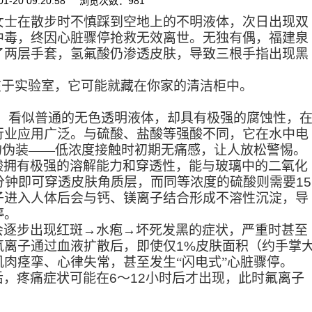
1-20 09:20:58 浏览次数：981
女士在散步时不慎踩到空地上的不明液体，次日出现双
中毒，终因心脏骤停抢救无效离世。无独有偶，福建泉
了两层手套，氢氟酸仍渗透皮肤，导致三根手指出现黑
在于实验室，它可能就藏在你家的清洁柜中。
，看似普通的无色透明液体，却具有极强的腐蚀性，
行业应用广泛。与硫酸、盐酸等强酸不同，它在水中电
的伪装——低浓度接触时初期无痛感，让人放松警惕。
酸拥有极强的溶解能力和穿透性，能与玻璃中的二氧化
分钟即可穿透皮肤角质层，而同等浓度的硫酸则需要
15
子进入人体后会与钙、镁离子结合形成不溶性沉淀，导
停。
会逐步出现红斑→水疱→坏死发黑的症状，严重时甚至
氟离子通过血液扩散后，即使仅
1%
皮肤面积（约手掌
肉痉挛、心律失常，甚至发生“闪电式”心脏骤停。
后，疼痛症状可能在
6
～
12
小时后才出现，此时氟离子