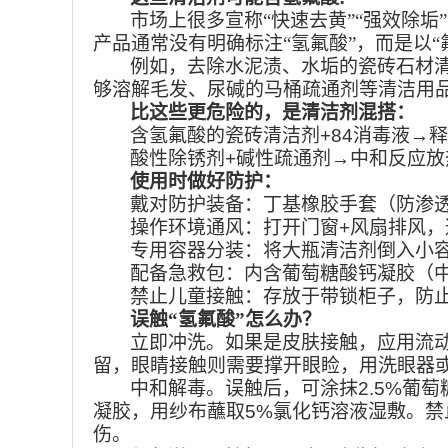
市场上很多宣称“快速去黄”“强效除垢
产品通常没有明确标注“氢氟酸”，而是以“
例如，去除水泥渍、水垢的瓷砖石材
够溶解毛发、尿碱的马桶疏通剂等清洁用
比这些更危险的，是清洁剂混搭：
含氢氟酸的瓷砖清洁剂
+84
消毒液→释
酸性除锈剂
+
碱性疏通剂→中和反应放
使用时做好防护：
戴对防护装备：丁基橡胶手套（防渗
操作环境通风：打开门窗
+
风扇排风，
专用容器分装：将大瓶清洁剂倒入小容
配备急救包：内含葡萄糖酸钙凝胶（
禁止儿童接触：存放于带锁柜子，防
误触“氢氟酸”怎么办？
立即冲洗。如果是皮肤接触，应用流
留，眼睛接触则需要撑开眼睑，用洗眼器
中和解毒。误触后，可涂抹
2.5%
葡萄
凝胶，用纱布蘸取
5%
氯化钙溶液湿敷。禁
伤。