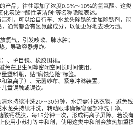
”的产品，往往添加了浓度
0.5%
～
10%
的氢氟酸。这类
氟化氢铵”“酸性清洁剂”等名称隐晦表述。
清洁剂，可以给自行车、水龙头除锈的金属除锈剂，能
品，通常都含有氢氟酸成分，以便更好地去除污渍。
放氯气，引发咳嗽、肺水肿；
热，导致容器爆炸。
透）、护目镜、橡胶围裙。
避免在卫生间等密闭空间长时间使用。
量塑料瓶，贴“腐蚀危险”标签。
中和氟离子）、无菌纱布、紧急冲淋装置。
止儿童误触或误饮。
动清水持续冲洗
20
～
30
分钟，水流需冲透衣物，避免残
或水龙头持续冲洗，转动眼球确保穹窿部冲洗干净。
糖酸钙凝胶，每
15
分钟一次，形成钙离子屏障。若没
止使用小苏打等中和剂，使用这类中和剂会放热加重