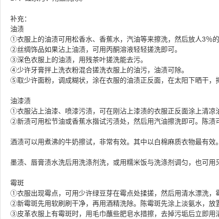
补充： 
油渍 
①衣服上的油渍可用松香水、香蕉水，汽油等来擦洗，然后放人3％的
②丝绸饰品如果沾上油渍，可用丙酮溶液轻轻搓洗即可。 
③深色衣服上的油渍，用残茶叶搓洗能去污。 
④少许牙膏拌上洗衣粉混合搓洗衣服上的油污，油渍可除。 
⑤取少许面粉，调成糊状，涂在衣服的油渍正反面，在太阳下晒干，揭
油漆渍 
①衣服沾上油漆、喷漆污渍，可在刚沾上漆渍的衣服正反面涂上清凉
②新渍可用松节油或香蕉水揩试污渍处，然后用汽油擦洗即可。陈渍可
酒渍可以用煮沸的牛奶擦试，非常有效。其中以白棉麻质衣物最有效。
墨渍、唇膏渍水洗后用洗涤剂洗，或用糯米饭与洗涤剂调匀，也可用
霉斑 
①衣服出现霉点，可用少许绿豆芽在霉点处揉搓，然后用清水漂洗，霉
②新霉斑先用软刷刷干净，再用酒精洗除。陈霉斑先涂上淡氨水，放
③皮革衣服上有霉斑时，用毛巾蘸些肥皂水措擦，去掉污垢后立即用