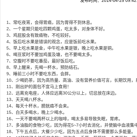
发布时间：2014-04-25 09:
1、常吃夜宵，会得胃癌，因为胃得不到休息。 
2、一个星期只能吃四颗鸡蛋，吃太多，对身体不好。 
3、鸡屁股含有致癌物，不吃较好。 
4、饭后吃水果是错误的观念，应是饭前吃水果。 
5、早上吃水果是金，中午吃水果是银，晚上吃水果是铜。 
6、喝豆浆时不要加鸡蛋及塘，也不要喝太多。 
7、空腹时不要吃番茄，最好饭后吃。 
8、早上醒来，先喝一杯水，预防结石。 
9、睡前三小时不要吃东西，会胖。 
10、少喝奶茶，因为高热量、高油、没有营养价值可言，长期饮用，
11、刚出炉的面包不宜马上食用！ 
12、远离充电座，人体应远离30公分以上，切忌放在床边。 
13、天天喝八杯水。 
14、每天十杯水，膀胱癌不会来。 
15、白天多喝水，晚上少喝水。 
16、一天不要喝两杯以上的咖啡，喝太多易导致失眠，胃疼。 
17、多油脂的食物少吃，因为得花5~7小时去消化，并使脑中血液集
18、下午五点后，大餐少少吃，因为五点后身体不需要那么多能量。 