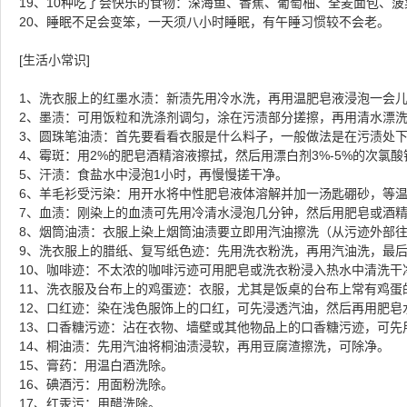
19、10种吃了会快乐的食物：深海鱼、香蕉、葡萄柚、全麦面包、
20、睡眠不足会变笨，一天须八小时睡眠，有午睡习惯较不会老。 
[生活小常识] 
1、洗衣服上的红墨水渍：新渍先用冷水洗，再用温肥皂液浸泡一会儿
2、墨渍：可用饭粒和洗涤剂调匀，涂在污渍部分搓擦，再用清水漂洗
3、圆珠笔油渍：首先要看看衣服是什么料子，一般做法是在污渍处
4、霉斑：用2%的肥皂酒精溶液擦拭，然后用漂白剂3%-5%的次氯
5、汗渍：食盐水中浸泡1小时，再慢慢搓干净。 
6、羊毛衫受污染：用开水将中性肥皂液体溶解并加一汤匙硼砂，等温
7、血渍：刚染上的血渍可先用冷清水浸泡几分钟，然后用肥皂或酒
8、烟筒油渍：衣服上染上烟筒油渍要立即用汽油擦洗（从污迹外部往
9、洗衣服上的腊纸、复写纸色迹：先用洗衣粉洗，再用汽油洗，最后
10、咖啡迹：不太浓的咖啡污迹可用肥皂或洗衣粉浸入热水中清洗干
11、洗衣服及台布上的鸡蛋迹：衣服，尤其是饭桌的台布上常有鸡蛋
12、口红迹：染在浅色服饰上的口红，可先浸透汽油，然后再用肥皂
13、口香糖污迹：沾在衣物、墙壁或其他物品上的口香糖污迹，可先
14、桐油渍：先用汽油将桐油渍浸软，再用豆腐渣擦洗，可除净。 
15、膏药：用温白酒洗除。 
16、碘酒污：用面粉洗除。 
17、红汞污：用醋洗除。 