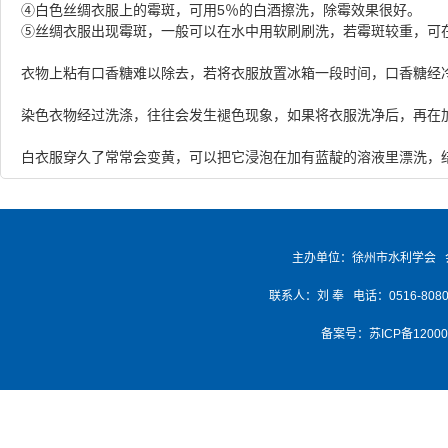
④白色丝绸衣服上的霉斑，可用5％的白酒擦洗，除霉效果很好。 
⑤丝绸衣服出现霉斑，一般可以在水中用软刷刷洗，若霉斑较重，可在
衣物上粘有口香糖难以除去，若将衣服放置冰箱一段时间，口香糖经
染色衣物经过洗涤，往往会发生褪色现象，如果将衣服洗净后，再在
白衣服穿久了常常会变黄，可以把它浸泡在加有蓝靛的溶液里漂洗，
主办单位：徐州市水利学会 
联系人：刘 奉 电话：0516-8080768
备案号：
苏ICP备1200