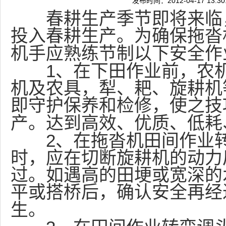
发布时间：2012-04-17 13:
春耕生产季节即将来临，
投入春耕生产。为确保拖沓
机手应熟练节制以下安全作
1
、在下田作业前，农
机及农具，犁、耙、旋耕机
即守护保养和检修，使之技
产。达到高效、优质、低耗
2
、在拖沓机田间作业
时，应在切断旋耕机的动力
过。如遇高的田埂或宽深的
平或搭桥后，确认安全再经
生。