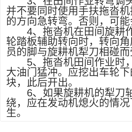
3
、在田间作业转弯调
并不要同时使用手扶拖沓机
的方向急转弯。否则，可能
4
、拖沓机在田间旋耕
轮踏板辅助转向时，转向角
员的脚与旋耕机犁刀相碰而
5
、拖沓机田间作业时
大油门猛冲。应挖出车轮下
块，此后开出。
6
、如果旋耕机的犁刀
绕，应在发动机熄火的情况
生。