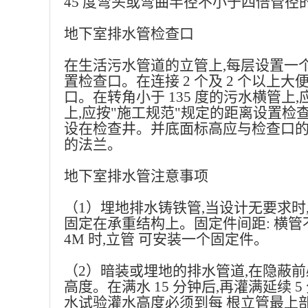
45 度弯头或弯曲半径不小于四倍管径的 
地下室排水管检查口
在生活污水管道的立管上
,每层设置一
置检查口。在连接 2 个及 2 个以上
口。在转角小于 135 度的污水横管
上,应按"施工规范"规定的距离设置检
设在检查井。并底面标高应与检查口的法
的法兰。
地下室排水管注意事项
（
1）埋地排水铸铁管,当设计无要求
固定在承重结构上。固定件间距: 横管不
4M 时,立管 可安装一个固定件。
（
2）暗装或埋地的排水管道,在隐蔽前
高度。在满水 15 分钟后,再灌满延续
水试验灌水高度必须到每 根立管最上