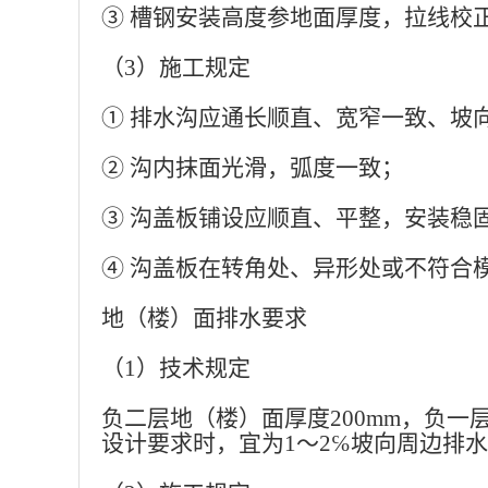
③ 槽钢安装高度参地面厚度，拉线校
（
3）施工规定
① 排水沟应通长顺直、宽窄一致、坡
② 沟内抹面光滑，弧度一致；
③ 沟盖板铺设应顺直、平整，安装稳
④ 沟盖板在转角处、异形处或不符合
地（楼）面排水要求
（
1）技术规定
负二层地（楼）面厚度
200mm，负
设计要求时，宜为1～2℅坡向周边排