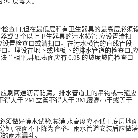
90 度弯头。
个检查口,但在最低层和有卫生器具的最高层必须
大便器或 3 个以上卫生器具的污水横管 应设置清扫
上,应设置检查口或清扫口。在污水横管的直线管段
查口。埋设在地下或地板下的排水管道的检查口,
兰相平,井底表面应有 0.05 的坡度坡向检查口
时,应刷两遍沥青防腐。排水管道上的吊钩或卡箍应
得大于 2M,立管不得大于 3M,层高小于或等于
必须做好灌水试验,其灌 水高度应不低于底层地面
 5 分钟, 液面不下降为合格。雨水管道安装后应做灌
部的雨水漏斗。