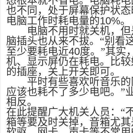
态根本就不省电。电脑耗电
也不同，处于屏幕保护状态
10%
电脑工作时耗电量的
。
电脑不用时就关机，但是
脑插头也从来不拔。“别看
40
至少要耗电近
度。”其实
机、显示屏仍在耗电。比较
的插座，关上开关即可。
平时有些喜欢听音乐的同
应该也耗不了多少电吧。”
相反。
在此提醒广大机关人员：“
箱等要及时关掉，音箱尤其
软驱、网卡、声卡等不常用