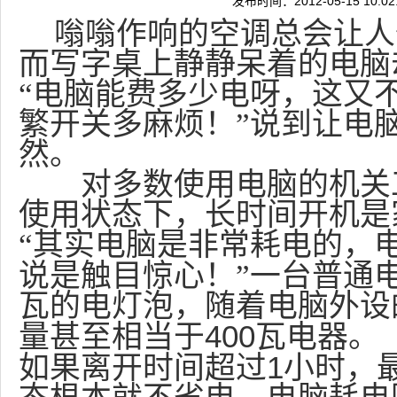
发布时间：2012-05-15 10:
嗡嗡作响的空调总会让人
而写字桌上静静呆着的电脑
“电脑能费多少电呀，这又
繁开关多麻烦！”说到让电
然。
对多数使用电脑的机关工
使用状态下，长时间开机是
“其实电脑是非常耗电的，
说是触目惊心！”一台普通
瓦的电灯泡，随着电脑外设
400
量甚至相当于
瓦电器。
1
如果离开时间超过
小时，