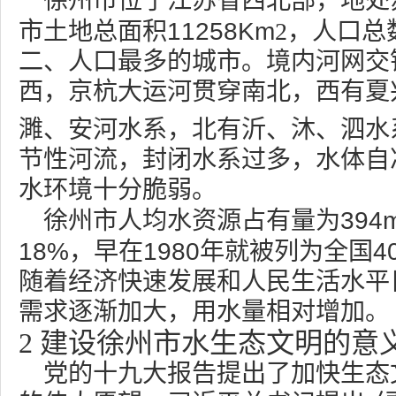
徐州市位于江苏省西北部，地处
11258Km
市土地总面积
2，人口总
二、人口最多的城市。境内河网交
西，京杭大运河贯穿南北，西有夏
濉、安河水系，北有沂、沐、泗水
节性河流，封闭水系过多，水体自
水环境十分脆弱。
394
徐州市人均水资源占有量为
18%
1980
4
，早在
年就被列为全国
随着经济快速发展和人民生活水平
需求逐渐加大，用水量相对增加。
2
建设徐州市水生态文明的意
党的十九大报告提出了加快生态