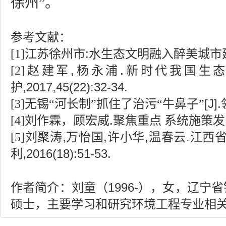
徐州”。
参考文献：
[1]
江苏徐州市
:
水生态文明融入醉美城市
[2]
赵建军
,
杨永浦
.
新时代我国生
护
,2017,45(22):32-34.
[3]
无锡“河长制”抓住了治污“牛鼻子”
[J].
[4]
刘作霖，顾宏威
.
聚焦重点 系统施策发
[5]
刘聚涛
,
万怡国
,
许小华
,
温春云
.
江西
利
,2016(18):51-53.
作者简介：刘童（
1996-
），女，辽宁省
硕士，主要学习和研究环境工程专业相