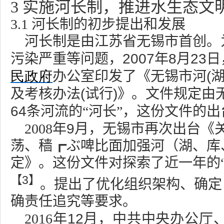
3
实施河长制，推进水生态文
3.1
河长制的初步提出和发展
河长制是由江苏省无锡市首创。
2007
8
23
污染严重等问题，
年
月
日
民政府
(
办公室印发了《无锡市河
(
)
及考核办法
试行
》。文件规定由
64
条河流的“河长”，这份文件的
9
2008
年
月，无锡市再次出台《
荡、穑┏ぶ啤比面加强河（湖、库
定》。这份文件对探索了近一年的
【
3
】
。提出了优化组织架构、确定
确责任追究等要求。
12
2016
年
月，中共中央办公厅